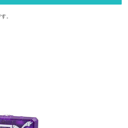
です。
。