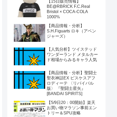
【15日販売情報】
BE@RBRICK F.C.Real
Bristol × COCA-COLA
1000%
【商品情報・分析】
S.H.Figuarts ロキ（アベン
ジャーズ）
【人気分析】ツイステッド
ワンダーランド メタルカー
ド相場からみるキャラ人気
【商品情報・分析】聖闘士
聖衣神話EX ピスケスアフ
ロディーテ 〈リバイバル
版〉 『聖闘士星矢』
[BANDAI SPIRITS]
【5/9日20：00開始】楽天
お買い物マラソン事前エン
トリー＆SPU攻略