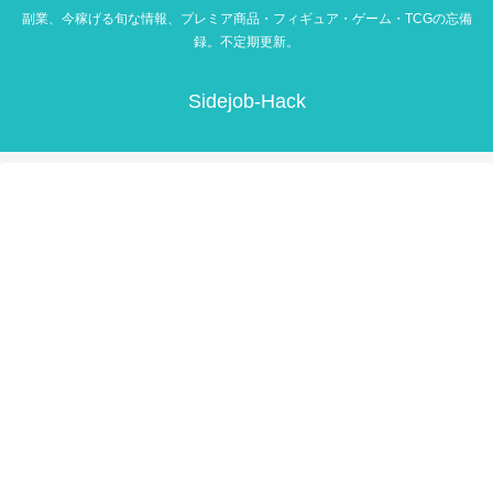
副業、今稼げる旬な情報、プレミア商品・フィギュア・ゲーム・TCGの忘備
録。不定期更新。
Sidejob-Hack