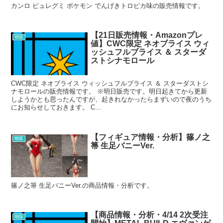
カンロ ピュレグミ ポケモン でんげきトロピカ味の販売情報です。
【21日販売情報・Amazonプレ
物販
値】CWC限定 ネオブライス ウィ
ッシュフルブライス ＆ スターダ
ストシナモロール
CWC限定 ネオブライス ウィッシュフルブライス ＆ スターダストシ
ナモロールの販売情報です。 ※明日販売です。明日起きてから更新
しようかとも思ったんですが、起きれなかったらまずいので夜のうち
にお知らせしておきます。 C...
【フィギュア情報・分析】篠ノ之
物販
箒 生足バニーVer.
篠ノ之箒 生足バニーVer.の商品情報・分析です。
【商品情報・分析・4/14 2次受注
物販