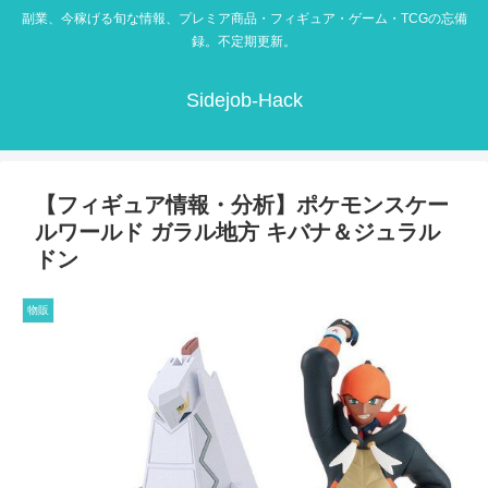
副業、今稼げる旬な情報、プレミア商品・フィギュア・ゲーム・TCGの忘備
録。不定期更新。
Sidejob-Hack
【フィギュア情報・分析】ポケモンスケー
ルワールド ガラル地方 キバナ＆ジュラル
ドン
物販