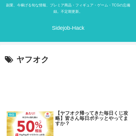
副業、今稼げる旬な情報、プレミア商品・フィギュア・ゲーム・TCGの忘備
録。不定期更新。
Sidejob-Hack
ヤフオク
【ヤフオク帰ってきた毎日くじ攻
物販
略】皆さん毎日ポチッとやってま
すか？