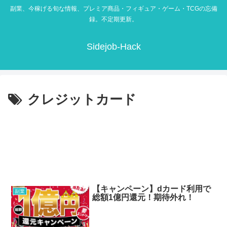
副業、今稼げる旬な情報、プレミア商品・フィギュア・ゲーム・TCGの忘備
録。不定期更新。
Sidejob-Hack
クレジットカード
【キャンペーン】dカード利用で
副業
総額1億円還元！期待外れ！