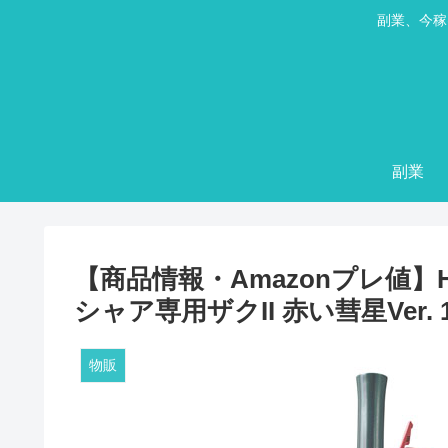
副業、今稼
副業
【商品情報・Amazonプレ値】HG
シャア専用ザクII 赤い彗星Ver. 
物販