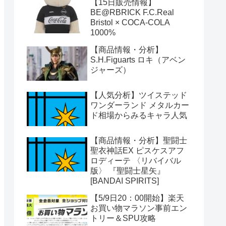
【15日販売情報】
BE@RBRICK F.C.Real
Bristol × COCA-COLA
1000%
【商品情報・分析】
S.H.Figuarts ロキ（アベン
ジャーズ）
【人気分析】ツイステッド
ワンダーランド メタルカー
ド相場からみるキャラ人気
【商品情報・分析】聖闘士
聖衣神話EX ピスケスアフ
ロディーテ 〈リバイバル
版〉 『聖闘士星矢』
[BANDAI SPIRITS]
【5/9日20：00開始】楽天
お買い物マラソン事前エン
トリー＆SPU攻略