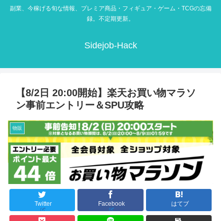
副業、今稼げる旬な情報、プレミア商品・フィギュア・ゲーム・TCGの忘備
録。不定期更新。
Sidejob-Hack
【8/2日 20:00開始】楽天お買い物マラソ
ン事前エントリー＆SPU攻略
物販
Twitter
Facebook
はてブ